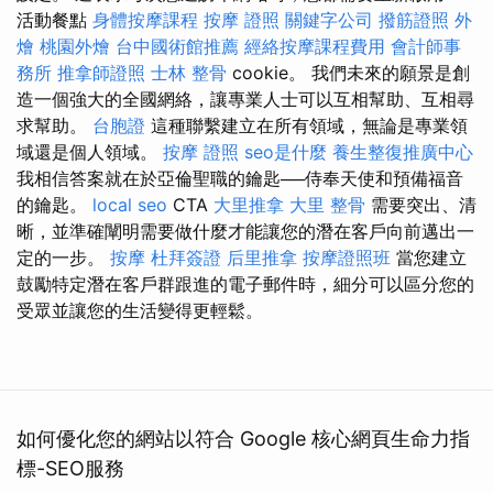
活動餐點
身體按摩課程
按摩 證照
關鍵字公司
撥筋證照
外
燴
桃園外燴
台中國術館推薦
經絡按摩課程費用
會計師事
務所
推拿師證照
士林 整骨
cookie。 我們未來的願景是創
造一個強大的全國網絡，讓專業人士可以互相幫助、互相尋
求幫助。
台胞證
這種聯繫建立在所有領域，無論是專業領
域還是個人領域。
按摩 證照
seo是什麼
養生整復推廣中心
我相信答案就在於亞倫聖職的鑰匙──侍奉天使和預備福音
的鑰匙。
local seo
CTA
大里推拿
大里 整骨
需要突出、清
晰，並準確闡明需要做什麼才能讓您的潛在客戶向前邁出一
定的一步。
按摩
杜拜簽證
后里推拿
按摩證照班
當您建立
鼓勵特定潛在客戶群跟進的電子郵件時，細分可以區分您的
受眾並讓您的生活變得更輕鬆。
如何優化您的網站以符合 Google 核心網頁生命力指
標-SEO服務