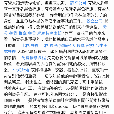
有些人跑步或做瑜珈、畫畫或跳舞。
設立公司
有些人多年
來一直穿著黑色衣服，有時甚至永遠穿著黑色衣服，有些人
穿著彩色衣服參加葬禮。 你會明白你作為神聖潔的兒子的
身份，並且你被神聖的呼召來從事祂的工作。
設立公司
就
像施洗約翰一樣，您將幫助為他兒子的到來準備道路。
天
母 整骨
推拿 整骨
經絡按摩證照
”然而，從孩子的角度來
看，誠實是最重要的，我們根據他自己的水平告訴他發生了
什麼事。
士林 整復
士林 撥筋
撥筋證照
按摩 證照
台中美
式整復
因為他是個孩子，你不應該隱瞞或否認他周圍發生
的事情。
免費按摩課程
失去心愛的寵物可以幫助你以後能
夠並且敢於體驗與失去心愛的寵物相關的感受、痛苦和缺
乏。
中式外燴
哀悼和埋葬、交談、看他的照片、畫或寫一
封告別信都很重要——這取決於他的年齡和個性，他對此持
開放態度。 我出生在一個貧困的農民家庭，高中畢業後，
就離家外出打工。 有效倡導的第一步是闡明我們作為律師
的利益是什麼。 這些可以分為兩大部分，一是直接影響律
師個人的，二是與法律專業這個社會群體有關並間接影響該
群體成員的。 如果您停用此 cookie，我們將無法儲存您的
設定。 這表示每次您造訪本網站時，您都需要重新啟用 -