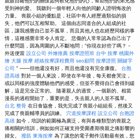
親眼目睹他們的關懷如何軟化他們的心，幫助他們的弟兄感
受到神的愛。 我聽到一個年輕人向他的同齡人證明悔改的
力量。 喪親小組的優點是，社區中有人經歷過類似的損
失，他們可以互相幫助。 這個由志同道合的人組成的社
區，讓我感覺自己並不孤單，而且其他人也在經歷同樣的事
情，這種感覺非常令人肯定。 悲傷的人常常認為自己出了
什麼問題，因為周圍的人不斷地問：“你現在好些了嗎？ -
外送便當
設立公司
外燴推薦
按摩證照班
台中 按摩
桃園外
燴
大腿 按摩
經絡按摩課程費用
seo顧問
按摩證照
關鍵字
公司
” ——但他還沒有好，而且他還沒有完全康復。
台胞
證高雄
對於一個人來說，即使在半年後，每天都會哭泣，
或以同樣的強度體驗他們的感受，但並不覺得自己會得到緩
解，這是完全正常的。 隨著親人的過世，一個新的、相當
漫長的過程開始了，重要的是，失去親人的人並不孤單。
台北 整骨
在日食協會，我先完成了喪親小組組長，然後又
完成了喪親輔導員的訓練。
穴道按摩課程
設立公司
台胞證
高雄
如今，培訓的範圍極為廣泛，有與各種類型的喪親之
痛相關的培訓，例如如何正確支持受圍產期喪親之痛影響的
婦女。
撥筋
東海按摩
為了讓您的電子郵件活動最有效，您