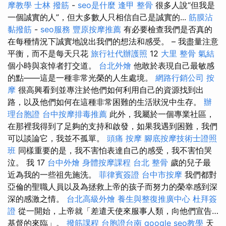
摩教學
士林 撥筋
-
seo是什麼
逢甲 整骨
很多人說“但我是
一個誠實的人”，但大多數人只相信自己是誠實的...
筋膜沾
黏撥筋
-
seo服務
豐原按摩推薦
有必要檢查我們是否真的
在每種情況下誠實地說出我們的想法和感受。 – 我盡量注意
平衡，而不是每天只花
旅行社代辦護照
12
大里 整骨
氣結
個小時與哀悼者打交道。
台北外燴
他敢於表現自己最敏感
的點——這是一種非常光榮的人生處境。
網路行銷公司
按
摩
很高興看到並專注於他們如何利用自己的資源找到出
路，以及他們如何在這種非常困難的生活狀況中生存。
辦
理台胞證
台中按摩排毒推薦
此外，我屬於一個專業社區，
在那裡我得到了足夠的支持和啟發，如果我遇到困難，我們
可以談論它，我並不孤單。
頭痛 按摩
腳底按摩技術士證照
班
同樣重要的是，我不害怕表達自己的感受，我不害怕哭
泣。 我 17
台中外燴
身體按摩課程
台北 整骨
歲的兒子最
近為我的一些祖先施洗。
菲律賓簽證
台中市按摩
我們都對
亞倫的聖職人員以及為拯救上帝的孩子而努力的榮幸感到深
深的感激之情。
台北高級外燴
養生與整復推廣中心
杜拜簽
證
從一開始，上帝就「差遣天使來服事人類，向他們宣告…
基督的來臨」。
撥筋課程
台胞證台南
google seo教學
天