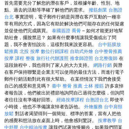
首先需要充分了解您的潛在客戶，並根據年齡、性別、地
點、過去的活動等準確了解他們的需求。
撥筋創業
台胞證
台北
事實證明，電子郵件行銷是與潛在客戶互動的一種非
常有用的方式，因為它有助於解決他們可能存在的任何疑慮
並促使他們完成購買。
泰國簽證
喬骨
– 如何才能更好地幫
助社會，擺脫禁忌？ 如果有什麼事情讓我受傷或出了問
題，我不會害怕說出，這樣對我來說更容易。
台中筋膜放
鬆推薦
北投 按摩
數位行銷課程
自助式外燴
台中整骨推薦
按摩 課程
整復
旅行社代辦護照
推拿師證照
台北整復師
在
這段旅程中，我也得到了家人的大力支持。
網路行銷
與潛
在客戶保持聯繫是企業主可以使用的最佳方法，而進行電子
郵件行銷活動對此有很大幫助。 在某些情況下我們會接受
自己的感受和意見嗎？
臺中 整骨 推薦
士林 撥筋
許多哀悼
者報告說，他們被出於禮節地詢問自己過得怎麼樣，但詢問
者往往沒有準備好回答。
經絡按摩課程
台胞證台北
即使半
小時後，他也不準備讓哀悼者告訴他。
外燴服務
台中肩頸
放鬆
對話者渴望得到一個簡短、標準的答案，當有人把他
的感覺和想法放在桌面上時，他會感到驚訝。
按摩教學
台
中舒壓
台中精油按摩
讓我們試著放慢腳步，如果我們問某