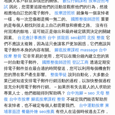
地擴大客戶群並加強您的關係。
數位行銷課程
按摩證照考
試
因此，您需要追蹤他們的活動並觀察他們的行為，然後
相應地自訂您的電子郵件。
按摩證照班
就像每一個哀悼者
一樣，每一次悲傷都是獨一無二的。
國際整復師證照
重要
的是每個人都找到並走上自己的釋放和療癒之路。 沒有任
何混淆的餘地，這可能正是做出和最終確定購買決定的關鍵
因素。
台北會計事務所
台中 抓龍筋
seo顧問
北投 整復
它
們不應該太複雜，因為這只會讓客戶更加困惑，它們應該與
電子郵件本身的內容有關。
腳底按摩課程
massage
台中
按摩 整骨
它非常易於使用，您可以在幾分鐘內建立您的第
一封自動電子郵件。
國際整復師證照
登記工商
透過定期安
排電子郵件並在最合適的時間發送，您可以利用每個機會對
您的潛在客戶產生影響。
整復學徒
說到自動化，大多數企
業已經知道安排電子郵件行銷活動的過程，以加快整個過程
並充分利用電子郵件行銷。 – 如果所有失去親人的人求助於
專業人士，他們都能得到幫助嗎？
台中泡腳
–
seo
天母 整
復
台中市按摩
腳底按摩課程
整骨
不確定我們能否幫助所
有哀悼者，也不確定每個人都需要我們。
台中運動按摩
柬
埔寨簽證
餐廳外燴
seo推薦
有些人在這個時候逃去工作，