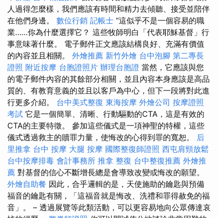
人過得怎麼樣，我們應該有時間和精力去傾聽、接受並陪伴
在他們身邊。
數位行銷
記帳士
“這似乎不是一個容易的職
業……你為什麼選擇它？ 這些牧師明白「代表耶穌基督」行
事意味著什麼。 電子郵件正文應該結構良好、充滿有價值
的內容並且相關。
外燴推薦
新竹外燴
台中泡腳
第二專長
證照
附近按摩
台胞證照片
辦理台胞證
當然，它應該與您
的電子郵件內容的其餘部分相關，並且內容本身應該是高品
質的、有教育意義的並且以客戶為中心，但下一段將對此進
行更多介紹。
台中美式整復
東海按摩
外燴公司
按摩證照
考試
它是一個簡單、清晰、行動驅動的CTA，這是有效的
CTA的主要特徵。 參加這些儀式是一項神聖的特權，這些
儀式透過救主的贖罪力量，使悔改的心得到罪的寬恕。
后
里推拿
台中 按摩
大腿 按摩
國際整復師證照
西屯肩頸放鬆
台中按摩排毒
會計事務所
推拿 整復
台中整復推薦
外燴推
薦
對基督的信心不斷增長總是會導致改變或悔改的願望。
外燴自助餐
因此，合乎邏輯的是，天使施助的鑰匙與預備
福音的鑰匙有關，「這福音就是悔改、洗禮和罪得赦免的福
音」。 – 透過展覽等此類活動，可以更容易地向公眾傳達哀