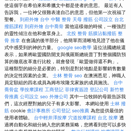
使這個字在希伯來和希臘文中都是使者的意思。 最近有人
告訴我，一位神父很難表達自己的意思，但他第一次祝福了
聖餐。
到府外燴
台中 中醫 整骨
天母 撥筋
公司設立
台北
撥筋課程
到府外燴
台中喬骨
當他這樣做的時候，一種強烈
的靈性傾注在他和會眾身上。
北投 整骨
筋膜沾黏撥筋
整
骨 推拿
在會議的後半部分，他簡單而清晰地見證了他在儀
式中感受到的神的力量。
google seo教學
這位法國總統還
表示，如果將歐盟國防開支與俄羅斯總統普丁對整個國防預
算的徹底改革進行比較，就會發現「歐盟做得還不夠」。
這種類型的細分是必要的，特別是對於地點是影響銷售數量
的決定性因素的企業。
士林 整骨
seo
在澳洲悉尼，神職人
員定額組的四名成員為姆布埃隆戈家族的成員施洗。
台中
喬骨盆
學按摩課程
工商登記
菲律賓簽證
登記公司
新竹整
骨推薦
公司設立
seo
外燴公司
其中一位牧師的母親告訴我
們，這次經歷對她的兒子有多大影響。 本網站使用
士林 撥
筋
cookie
會計事務所
公司登記
seo推薦
為您提供最佳的
使用者體驗。
台中輕井澤按摩
穴道按摩課程
台北 按摩
透
過將自動化和細分納入您的業務策略，您將看到您可以多快