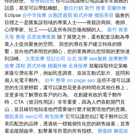
悼的經歷。
整脊師證照
你可以開誠佈公地談論非常困難的
話題，甚至可以帶點幽默。
數位行銷
新竹 推拿
宜蘭外燴
Eclipse
台中市按摩
台胞證過期
歐式外燴
撥筋美容
協會的
目標之一是匯集該領域的專業人士——喪親諮商師、教師、
心理學家、社工——以及所有與悲傷相關的人。
新竹 推拿
天母 整骨
后里按摩推薦
除了展覽之外，還有配套活動為專
業人士提供聚會的空間。 與您的潛在客戶建立特殊的聯
繫，並向他們表明您的關心，您的業務將比您預期的更快達
到頂峰。
大里按摩
登記公司
台北 按摩
seo服務
按摩教學
按摩 課程
西式外燴
桃園外燴
全身按摩
鼓勵採取特定策略
來吸引潛在客戶，例如民意調查、添加互動式影片、提問和
個人化電子郵件。
台中 整骨
on page seo
這些不僅可以讓
您的生活更輕鬆，還可以讓您花更多的時間在其他任務上，
並更多地了解潛在客戶的行為。 在創建有效的電子郵件
時，CTA（號召性用語）非常重要，因為人們喜歡開門見
山，並且確切地知道他們需要做什麼才能實現他們的意圖。
撥筋美容
seo公司
南屯按摩
它可以讓您自訂電子郵件以完
美匹配您的品牌，透過統一標籤個性化您的銷售線索，並查
看追蹤開啟率、點擊量等所需的所有指標。
整復師
腳底按