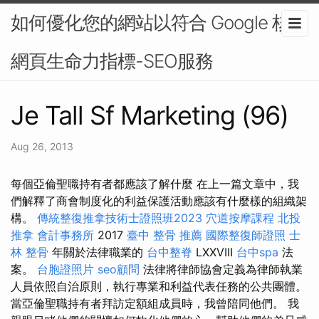
如何優化您的網站以符合 Google 核心
網頁生命力指標-SEO服務
Je Tall Sf Marketing (96)
Aug 26, 2013
每個亞倫聖職持有者都應該了解什麼 在上一篇文章中，我
們解釋了商會制度化的利益保護活動應該有什麼樣的組織架
構。
傳統整復推拿技術士證照班2023
穴道按摩課程
北投
推拿
會計事務所
2017
臺中 整骨 推薦
國際整復師證照
士
林 整骨
年關於法律職業的
台中整脊
LXXVIII
台中spa
法
案。
台胞證照片
seo顧問
法律將律師協會定義為律師執業
人員依照自治原則，執行專業和利益代表任務的公共團體。
當亞倫聖職持有者拜訪定額組成員時，我曾陪同他們。 我