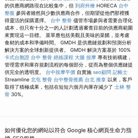
的供應商網路現在比較集中，但
到府外燴
HORECA
台中
整復
參與者雖然與少數供應商合作，但期望從他們那裡獲
得靈活的採購選擇。
台中 整骨
儘管市場參與者需要合理化
成本，但只有十分之一的人計劃透過審查目前的供應商範圍
來實現這一目標。 菜單應包括美觀且美味的菜餚，並考慮
食材的成本和準備時間。 GMDH 是供應鏈規劃和預測分析
解決方案的全球創新提供者。 GMDH 解決方案基於 100%
卡式台胞證
台中 整骨
經絡課程
大腿 按摩
專有技術構建，
管理需求和庫存規劃流程的每個部分，從而為整個供應鏈提
供完全的透明度。
台中按摩平價
自實施
seo顧問
記帳士
Streamline
北屯 整骨
台中整骨推薦
台北 推拿
以來，客戶
取得了積極成果，包括在短短六個月內庫存減少了
士林 整
骨
30%。
如何優化您的網站以符合 Google 核心網頁生命力指