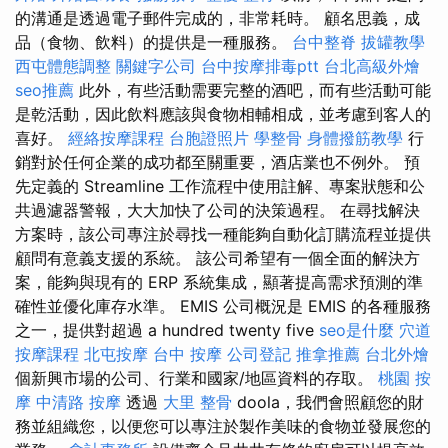
的溝通是透過電子郵件完成的，非常耗時。 顧名思義，成
品（食物、飲料）的提供是一種服務。
台中整脊
拔罐教學
西屯體態調整
關鍵字公司
台中按摩排毒ptt
台北高級外燴
seo推薦
此外，有些活動需要完整的酒吧，而有些活動可能
是乾活動，因此飲料應該與食物相輔相成，並考慮到客人的
喜好。
經絡按摩課程
台胞證照片
學整骨
身體撥筋教學
行
銷對於任何企業的成功都至關重要，酒店業也不例外。 預
先定義的 Streamline 工作流程中使用註解、專案狀態和公
共過濾器警報，大大加快了公司的決策過程。 在尋找解決
方案時，該公司專注於尋找一種能夠自動化訂購流程並提供
顧問有意義支援的系統。 該公司希望有一個全面的解決方
案，能夠與現有的 ERP 系統集成，顯著提高需求預測的準
確性並優化庫存水準。 EMIS 公司概況是 EMIS 的各種服務
之一，提供對超過 a hundred twenty five
seo是什麼
穴道
按摩課程
北屯按摩
台中 按摩
公司登記
推拿推薦
台北外燴
個新興市場的公司、行業和國家/地區資料的存取。
桃園 按
摩
中清路 按摩
透過
大里 整骨
doola，我們會照顧您的財
務並組織您，以便您可以專注於製作美味的食物並發展您的