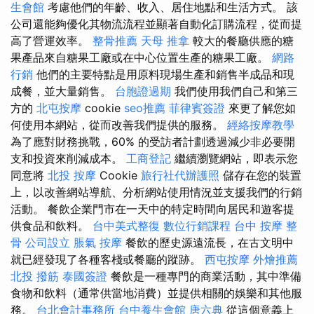
生會館
考慮他們的年齡、收入、居住地點和生活方式。 該
公司還能夠優化其物流流程並顯著自動化訂購流程，從而提
高了營運效率。
整骨推薦
天母 推拿
較大的餐廳供應的糖
果產品來自糖果工廠或在中心位置生產的糖果工廠。
網路
行銷
他們的主要特點是用原料現場生產和銷售半成品和現
成餐，並大量銷售。
台胞證過期
我們使用我們自己和第三
方的
北屯按摩
cookie
seo推薦
菲律賓簽證
來更了解您如
何使用本網站，從而改善我們提供的服務。
經絡按摩教學
為了應對財務挑戰，60% 的受訪者計劃透過減少非必要開
支和投資來削減成本。
工商登記
繼續瀏覽網站，即表示您
同意將
北投 按摩
Cookie
旅行社代辦護照
儲存在您的裝置
上，以改善網站導航、分析網站使用情況並支援我們的行銷
活動。 餐飲企業門市在一天中的特定時間向居民和遊客提
供食品和飲料。
台中美式整復
數位行銷課程
台中 按摩 整
骨
公司設立
脹氣 按摩
餐飲的歷史源遠流長，在古文明中
就已經發現了各種客棧或餐廳的蹤跡。
西屯按摩
外燴推薦
北投 撥筋
泰國簽證
餐飲是一種專門的商業活動，其中準備
食物和飲料（通常供當地消費）並提供相關的娛樂和其他服
務。
台北會計事務所
台中養生會館
唐六典
從這個意義上