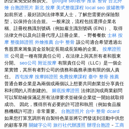
的企業免受財務損失。
google seo教學
推拿 整骨
台北外
燴
台胞證照片
新北 按摩
美式整復課程
local seo
拔罐教學
如前所述，最好諮詢法律專業人士，了解您需要的保險類
型，以保持合法合規。 一般來說，流程包括選擇企業名
稱、註冊稅務識別號碼（例如雇主識別號碼 (EIN)）、取得
法律文件以及向註冊代理人註冊企業。 - 野餐餐飲
士林 按
摩
整復師證照
外燴推薦
台中 整骨
該公司適合希望透過出
售股票來籌集資金並制定長期成長策略的企業。
按摩證照
班
公司是一種有限責任公司，在法律上與其所有者和股東
分開。
seo公司
附近按摩
有限責任公司（LLC）是一個企
業實體，其所有者對公司的債務和義務承擔有限的個人責
任。
西屯按摩
按摩師證照
免費按摩課程
臺中 整骨 推薦
普通合夥企業是為兩個或兩個以上想要共同創業並分享責任
和利潤的人而創建的。
腳底按摩證照
法律諮詢或商業顧問
可以幫助確保滿足所有法律要求並確保企業從一開始就取得
成功。 因此，獲得所有必要的許可證和執照（例如食品服
務機構許可證）非常重要。
台胞證照片
台中 整骨 dcard
如果您打算烹調所有自製特色菜並將它們發送到活動中供您
的顧客享用
關鍵字公司
旅行社代辦護照
辦理台胞證
-
工商