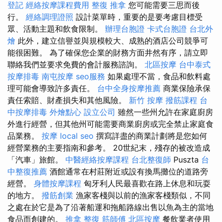
登記
經絡按摩課程費用
整復 推拿
您可能需要三思而後
行。
經絡調理證照
設計菜單時，重要的是要考慮目標受
眾、活動主題和飲食限制。
辦理台胞證
卡式台胞證
台北外
燴
此外，建立信譽並與規模較大、成熟的酒店公司競爭可
能很困難。 為了確保您企業的財務方面井然有序，請立即
聯絡我們並要求免費的會計服務諮詢。
北區按摩
台中泰式
按摩排毒
南屯按摩
seo服務
如果處理不當，食品和飲料處
理可能會導致許多責任。
台中全身按摩推薦
商業保險承保
責任索賠、財產損失和其他風險。
新竹 按摩
撥筋課程
台
中按摩排毒
外燴點心
設立公司
雖然一些州允許在家庭廚房
外進行經營，但其他州可能需要商業廚房或完全禁止家庭食
品業務。
按摩
local seo
撰寫詳盡的商業計劃將是您如何
經營業務的主要指南和參考。 20世紀末，殘存的被改造成
「汽車」旅館。
中醫經絡按摩課程
台北整復師
Puszta
台
中整復推薦
酒館通常在村莊附近或設有換馬攤位的道路旁
經營。
身體按摩課程
匈牙利人民最喜歡在路上休息和玩耍
的地方。
撥筋創業
漁家客棧與以前的漁家客棧類似，不同
之處在於它是為了沿著船運和拖船路線出售以魚為主的當地
食品而創建的。
推拿 整復
筋師傅
北區按摩
餐飲業者使用