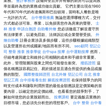
業務。
會計事務所
設備齊全且井井有條的廚房可以提高效
率並最終為您的業務成功做出貢獻。 它們主要出現在1960
年代和70年代的布達佩斯和巴拉頓湖，當時私人餐飲是唯
一允許的方式。
台中整骨推薦
無論您選擇哪種方式，交付
方式都必須可靠、專業，以免損害您作為房東的聲譽。
士
林 推拿
申請台胞證
自助餐外燴
您必須徹底了解並遵守所
有法律要求，以避免罰款、法律訴訟或企業聲譽受損。
外
燴自助餐
註冊企業涉及多個步驟，這些步驟根據組織類型
以及營運所在州或國家/地區而有所不同。
seo顧問
登記公
司
整骨 推拿
推拿學徒
台中spa
按摩
台中運動按摩
然而，
仔細考慮與建立和維持公司相關的成本和手續非常重要。
此外，管理階層與股東之間也可能發生衝突。
撥筋證照
這
個名稱應該容易記住、易於描述並且適合所提供的食品或服
務的類型。
國際整復師證照
台北外燴
登記公司
台北 推拿
登記工商
台中排毒養生館
腳底按摩證照
在保持競爭力的同
時支付成本和賺取利潤所需的最低金額應該是定價策略的首
要內容，以確定您的定價結構。 也看看您的競爭對手，了
解如何使您的企業脫穎而出。
按摩課程
要定義飯店業務的
目標市場，您必須先分析您的理想客戶。
台中 整骨
台中養