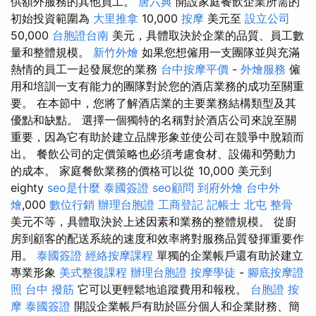
供額外服務的其他員工。
唐六典
開設家庭餐飲企業所需的
初始投資範圍為
大里推拿
10,000
按摩
美元至
設立公司
50,000
台胞證台南
美元，具體取決於企業的品質、員工數
量和整體規模。
新竹外燴
如果您想僱用一支團隊並與充滿
熱情的員工一起發展您的業務
台中按摩平價
-
外燴服務
僱
用和培訓一支有能力的團隊對於您的酒店業務的成功至關重
要。 在本節中，您將了解酒店業的主要業務結構類型及其
優點和缺點。 選擇一個獨特的名稱對於酒店公司來說至關
重要，因為它有助於建立品牌形象並使公司在競爭中脫穎而
出。 餐飲公司的定價策略也必須考慮食材、設備和勞動力
的成本。 家庭餐飲業務的價格可以從 10,000 美元到
eighty
seo是什麼
泰國簽證
seo顧問
到府外燴
台中外
燴
,000
數位行銷
辦理台胞證
工商登記
記帳士
北屯 整骨
美元不等，具體取決於上述因素和業務的整體規模。 從廚
房到顧客的配送系統的速度和效率將對服務品質發揮重要作
用。
泰國簽證
經絡按摩課程
單獨的企業帳戶還有助於建立
專業形象
美式整復課程
辦理台胞證
按摩學徒
-
腳底按摩證
照
台中 撥筋
它可以更輕鬆地追蹤費用和報稅。
台胞證
按
摩
泰國簽證
開設企業帳戶有助於區分個人和企業財務、簡