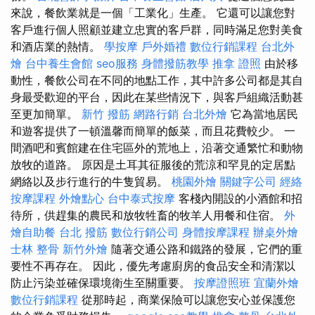
來說，餐飲業就是一個「工業化」生產。 它還可以讓您對
客戶進行個人照顧並建立忠實的客戶群，同時滿足您對美食
和酒店業的熱情。
學按摩
戶外婚禮
數位行銷課程
台北外
燴
台中養生會館
seo服務
身體撥筋教學
推拿 證照
由於移
動性，餐飲公司在不同的地點工作，其中許多公司都是其自
身最受歡迎的平台，因此在某些情況下，與客戶組織活動甚
至更加簡單。
新竹 撥筋
網路行銷
台北外燴
它為當地居民
和遊客提供了一頓溫馨而簡單的飯菜，而且花費較少。 一
間酒吧和賓館建在住宅區外的荒地上，沿著交通繁忙和動物
放牧的道路。 原因是土耳其征服後的荒涼和罕見的定居點
網絡以及步行進行的牛隻貿易。
桃園外燴
關鍵字公司
經絡
按摩課程
外燴點心
台中泰式按摩
客棧內開設的小酒館和招
待所，供趕集的農民和放牧牲畜的牧羊人用餐和住宿。
外
燴自助餐
台北 撥筋
數位行銷公司
身體按摩課程
辦桌外燴
士林 整骨
新竹外燴
隨著交通公路和鐵路的發展，它們的重
要性不再存在。 因此，優先考慮廚房的食品安全和清潔以
防止污染並確保環境衛生至關重要。
按摩證照班
宜蘭外燴
數位行銷課程
從那時起，商業保險可以讓您安心並保護您