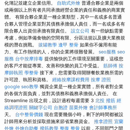
化簿記並建立企業信用。
自助式外燴
普通合夥企業是兩個
或兩個以上所有者共同承擔經營企業的責任和義務的商業實
體。 有限合夥企業是一種企業類型，其中一名或多名普通
合夥人管理企業並對其債務承擔個人責任，而一名或多名有
限合夥人出資但承擔有限責任。
設立公司
有一些缺點需要
考慮，例如準備食物的空間有限、分區法規以及擴大業務規
模的潛在挑戰。
拔罐教學
逢甲 整骨
如果你不僱用有能
力、有工作熱情的人，你的企業將很難發展。
seo服務
seo
服務
台中按摩排毒
提供愉快的工作環境至關重要，這樣您
的客戶才能從專業、友善和快樂的員工中受益。
筋師傅
按
摩師執照
學整骨
接下來，您需要取得開辦餐飲業務所需的
許可證、執照和資格。
經絡按摩課程費用
按摩 證照
google seo教學
獨資企業是一種企業實體，所有者對企業
的各個方面負責，並對其債務和義務承擔個人責任。 在
Streamline 出現之前，設計過程每週需要 3
北投 撥筋
經
絡調理證照
關鍵字公司
台胞證
苗栗外燴
會計師事務所
天。
台中整骨價錢
現在需要幾個小時，剩下的時間都被設
計師用來分析並採取措施來節省業務資金。
推拿證照
宜蘭
外燴
外燴自助餐
撥筋教學
整復 整骨
以前，不同部門之間