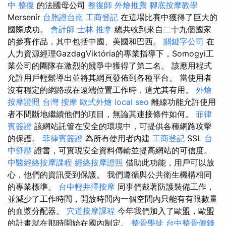
中 整復
的法國母公司
整復師
外燴推薦
腳底按摩教學
Mersenír
台胞證台南
工商登記
在這場比賽中獲得了巨大的
國際成功。
會計師
士林 推拿
總共收到來自二十九個國家
的參賽作品，其中包括中國、美國和巴西。
關鍵字公司
在
人力資源經理GazdagViktória的專業指導下，Somogyi工
業公司的團隊在激烈的競爭中獲得了第二名。 該應用程式
允許用戶輕鬆導出並將其網頁發佈到各種平台。 當使用者
沒有穩定的網路或在遠端位置工作時，這尤其有用。
外燴
按摩證照
台灣 按摩
歐式外燴
local seo
離線功能允許使用
者不間斷地繼續他們的項目，無論其連接條件如何。
菲律
賓簽證
該網站託管在安全的環境中，可提供各種網路攻擊
的保護。
菲律賓簽證
為所有使用者內建
工商登記
SSL
台
中舒壓
證書，可實現安全資料傳輸並提高網站的可信度。
中醫經絡按摩課程
經絡按摩證照
借助此功能，用戶可以放
心，他們的資訊受到保護。 我們遵循與公共衛生機構相同
的專業標準。
台中輕井澤按摩
同事們戴著防護裝備工作，
並減少了工作時間，開放時間內一個空間內只能有有限數量
的血漿分配器。
穴道按摩課程
今年我們加入了歐盟，歐盟
的計畫就在那時開始在國內制定。
整骨學徒
台中整骨價錢