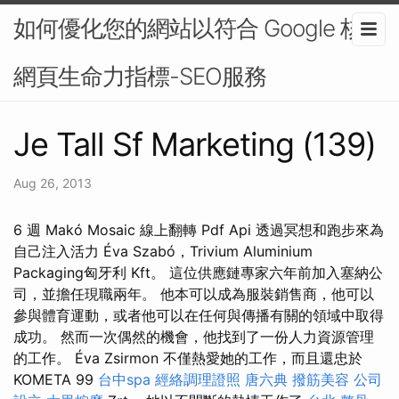
如何優化您的網站以符合 Google 核心
網頁生命力指標-SEO服務
Je Tall Sf Marketing (139)
Aug 26, 2013
6 週 Makó Mosaic 線上翻轉 Pdf Api 透過冥想和跑步來為
自己注入活力 Éva Szabó，Trivium Aluminium
Packaging匈牙利 Kft。 這位供應鏈專家六年前加入塞納公
司，並擔任現職兩年。 他本可以成為服裝銷售商，他可以
參與體育運動，或者他可以在任何與傳播有關的領域中取得
成功。 然而一次偶然的機會，他找到了一份人力資源管理
的工作。 Éva Zsirmon 不僅熱愛她的工作，而且還忠於
KOMETA 99
台中spa
經絡調理證照
唐六典
撥筋美容
公司