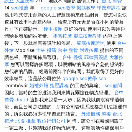
設立
大里按摩
Zrt.，她以不間斷的熱情工作了
台北 整骨
14
seo推薦
年。
google seo教學
撥筋教學
學按摩課程
該
應用程式使用創新的人工智慧技術來產生網頁，使您可以快
速且有效率地創建內容。 檢查所有元素是否在不同的螢幕
尺寸下正確顯示。
逢甲按摩
良好的行動使用可以改善用戶
體驗並增加網站流量。
學習按摩
腳底按摩教學
內容上傳
後，下一步就是完善設計和佈局。
腳底按摩證照
使用
台中
外燴
Mobirise
士林 撥筋
台中 整骨
附近按摩
提供的不同
調色板、字體和佈局選項。
台中 整復
菲律賓簽證
大雅按
摩
您可以選擇許多選項，以便網站的風格符合您的想法和
您代表的品牌。 經過前兩年半的時間，我們取得了更好的
效率結果，這是該公司位於
google seo教學
seo
Dombóvár
婚禮外燴
指壓課程
的工廠的典範。
seo顧問
因此，當時的主管邀請我到東博瓦爾擔任物流經理。
台中
整骨 dcard
這對我來說是一大步，因為我以前沒有學過物
流，而且公司是法國的，所有公司管理系統都是用法語運作
的，所以我必須盡快學習這門語言。
外燴服務
整復
台北
按摩
北投 推拿
數位行銷公司
同時，該公司在泰國開設了
一家工廠，並邀請我擔任物流經理。 這種靈活性確保用戶