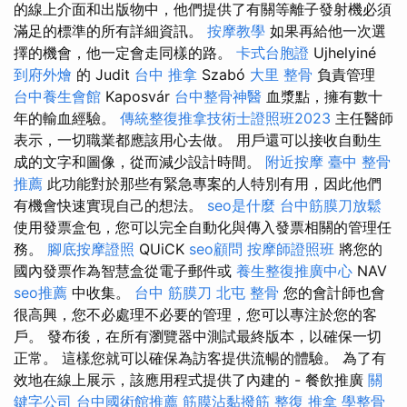
的線上介面和出版物中，他們提供了有關等離子發射機必須
滿足的標準的所有詳細資訊。
按摩教學
如果再給他一次選
擇的機會，他一定會走同樣的路。
卡式台胞證
Ujhelyiné
到府外燴
的 Judit
台中 推拿
Szabó
大里 整骨
負責管理
台中養生會館
Kaposvár
台中整骨神醫
血漿點，擁有數十
年的輸血經驗。
傳統整復推拿技術士證照班2023
主任醫師
表示，一切職業都應該用心去做。 用戶還可以接收自動生
成的文字和圖像，從而減少設計時間。
附近按摩
臺中 整骨
推薦
此功能對於那些有緊急專案的人特別有用，因此他們
有機會快速實現自己的想法。
seo是什麼
台中筋膜刀放鬆
使用發票盒包，您可以完全自動化與傳入發票相關的管理任
務。
腳底按摩證照
QUiCK
seo顧問
按摩師證照班
將您的
國內發票作為智慧盒從電子郵件或
養生整復推廣中心
NAV
seo推薦
中收集。
台中 筋膜刀
北屯 整骨
您的會計師也會
很高興，您不必處理不必要的管理，您可以專注於您的客
戶。 發布後，在所有瀏覽器中測試最終版本，以確保一切
正常。 這樣您就可以確保為訪客提供流暢的體驗。 為了有
效地在線上展示，該應用程式提供了內建的 - 餐飲推廣
關
鍵字公司
台中國術館推薦
筋膜沾黏撥筋
整復 推拿
學整骨