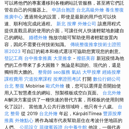
可以將他們的專案遷移到各種網站託管服務，甚至將它們託
管在自己的伺服器上。
申請台胞證
台北高級外燴
養生整復
推廣中心
透過簡化的設置，即使是最新的用戶也可以快
速、順利地完成此過程。
新北 按摩
外燴公司
該應用程式
提供直觀且易於使用的介面，可讓任何人快速輕鬆地創建自
己的網站。
婚禮外燴
拖放功能可幫助使用者輕鬆放置內
容，因此不需要任何技術知識。
傳統整復推拿技術士證照
班2023
可自訂的範本和格式選項可協助您實現您的創意。
登記工商
台中推拿推薦
大里推拿
-
撥筋美容
新冠疫情為他
們的工作帶來了多大困難？ 無論是和諧的、現代的，還是
獨特而大膽的。
整骨師
seo服務
氣結
大甲按摩
經絡按摩
課程費用
穴道按摩課程
按摩證照考試
打開
數位行銷公司
台北 整復
Mobirise
歐式外燴
後，您可以選擇是否開始使
用人工智慧產生的網站、預製模板或空白頁面。
台北外燴
AI解決方案提供了一種快速的替代方案，而模板的使用則簡
化了設計。 當他進入公共行政領域時，他只有十八歲。
台
北 整骨
從 2019
台北外燴
年起，KárpátiTímea
豐原按摩
推薦
外燴點心
將作為城市代表幫助居住在考波什堡地區的
人們。
公司設立
菲律賓簽證
台中養生館
他說，一個代表