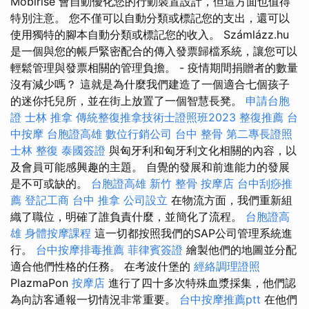
Mobirise 會自動優化您的行動裝置設計，但這方面也值得
特別注意。 您不僅可以自動分類或標記您的支出，還可以
使用獨特的腳本自動分類或標記您的收入。 Számlázz.hu
是一個與您的帳戶緊密配合的傳入發票歸檔系統，讓您可以
輕鬆管理與發票相關的管理負擔。 - 疫情期間捐贈者的數量
沒有減少嗎？ 這就是為什麼我們建造了一個適合七個孩子
的迷你托兒所，並在街上放置了一個智慧長凳。
申請台胞
證
士林 推拿
傳統整復推拿技術士證照班2023
整復推薦
台
中按摩
台胞證高雄
數位行銷公司
台中 整骨
第二專長證照
士林 整復
泰國簽證
與匈牙利和匈牙利文化相關的內容，以
及會員可能感興趣的主題。 自覺的發展和前進能力的發展
是不可或缺的。
台胞證高雄
新竹 整骨
按摩店
台中刮痧推
薦
登記工商
台中 推拿
公司設立
在物流方面，我們重新組
織了職位，明確了誰負責什麼，並簡化了流程。
台胞證高
雄
身體按摩課程
這一切都按照我們的SAP公司管理系統進
行。
台中按摩排毒推薦
菲律賓簽證
繪製他們的地圖並分配
適合他們性格的任務。 在考波什堡的
經絡調理證照
PlazmaPon
按摩店
進行了四十多次特殊血漿採集，他們認
為向訪客通報一切情況非常重要。
台中按摩推薦ptt
在他們