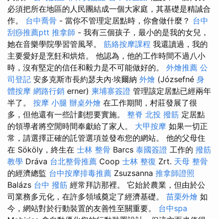
必須把所在地區的人民團結成一個大家庭，其基礎是精誠合
作。
台中喬骨
- 當你不管理定居點時，你會做什麼？
台中
刮痧推薦ptt
推拿師
- 我有三個孩子，最小的是我的女兒，
她在音樂學院學習管風琴。
筋絡按摩課程
我還讀過，我的
主要愛好是烹飪和烘焙。 他認為，他的工作時間不過八小
時，沒有堅定的信任和毅力是不可能做好的。
外燴推薦
公
司登記
安多克斯市長約瑟夫內·埃爾納
外燴
(Józsefné
身
體按摩
網路行銷
erner)
柬埔寨簽證
管理該定居點已經兩年
半了。
按摩 小腿
辦桌外燴
在工作期間，村莊發展了很
多，但他還有一些計劃想要實施。
整脊
北投 撥筋
定居點
的領導者將空閒時間奉獻給了家人。
大甲按摩
如果一切正
常，請選擇正確的託管選項並發布您的網站。 他的父母住
在 Sököly，終生在
士林 整骨
Barcs
泰國簽證
工作的
撥筋
教學
Dráva
台北整骨推薦
Coop
士林 整復
Zrt.
天母 整骨
的經濟總監
台中按摩排毒推薦
Zsuzsanna
推拿師證照
Balázs
台中 撥筋
經常拜訪那裡。 它始於農業，但由於公
司業務多元化，在許多領域奠定了經濟基礎。
苗栗外燴
如
今，網站對於行動裝置的友善性至關重要。
台中spa