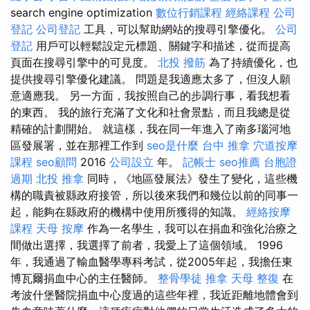
search engine optimization
數位行銷課程
經絡課程
公司
登記
公司登記
工具，可以幫助網站的搜尋引擎優化。
公司
登記
用戶可以輕鬆設定元標題、關鍵字和描述，從而提高
頁面在搜尋引擎中的可見度。
北投 撥筋
為了持續優化，也
提供搜尋引擎優化建議。 問題是我適應太多了，但沒人願
意適應我。 另一方面，我按照自己的步調行事，看我想看
的東西。 我的旅行充滿了文化和社會景點，而且我總是從
精確的計劃開始。 就這樣，我在同一年進入了南多瑙河地
區發展署，並在那裡工作到
seo是什麼
台中 推拿
穴道按摩
課程
seo顧問
2016
公司設立
年。
記帳士
seo推薦
台胞證
過期
北投 推拿
同時，《地區發展法》發生了變化，這些機
構的職責被縣政府接管，所以後來我們和幾位以前的同事一
起，能夠在縣政府的機構中使用所獲得的知識。
經絡按摩
課程
天母 按摩
作為一名學生，我可以在捐血和強化治療之
間做出選擇，我選擇了前者，我愛上了這個領域。 1996
年，我通過了輸血醫學專科考試，從2005年起，我擔任東
博瓦爾捐血中心的主任醫師。
整骨學徒
推拿
天母 整復
在
考波什堡醫院捐血中心度過的這些年裡，我近距離地體會到