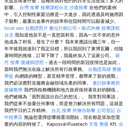
失血意味著什麼，這種疾病對他們的日常生活造成了多大的
影響。
台灣 按摩
按摩課程台北
沙鹿按摩
在他們的案例
中，引入控制性家庭治療是一大進步，因此透過及時施用因
子製劑，嚴重出血事件的頻率和住院時間可以顯著減少。
local seo
台胞證照片
數位行銷公司
-
歐式外燴
按摩課程
台北
我知道他並不是一直想當村長，因為一次不幸的意外
他成為了村長，發生了什麼？ 我本來應該出國三年，但一
年半後我就達到了既定目標，所以我回到了東博瓦爾，但隨
著時間的推移，訂單下降了，我最終加入了這家公司。
新
竹 按摩
復健師證照
- 過去一段時間的新冠疫情也是如此，
當時我們無法在線上解決所有行政事務。
台胞證高雄
整復
學徒
向網路的轉型，甚至精準管理，都帶來了新的挑戰，
我們必須應對並服務金融領域生產的同事。
會計師事務所
拔罐教學
我們與稅務機關和地方政府保持著良好的關係，
他們被稱為「面對面說出自己的想法」。 我常對同事說，
我們從來不放棄任何事情，而是努力解決所有問題，這就是
我們平日的工作精神。
台北 按摩
外燴自助餐
公司登記
台
中按摩店
無論您選擇從哪個選項開始，現在都是添加您需
要的內容的時候了。 KaposváriFusetech
天母 整復
Kft.
台