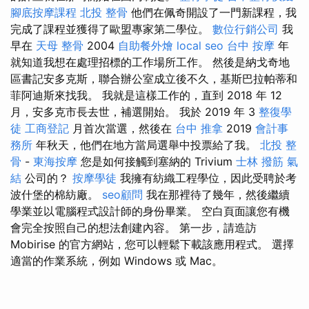
腳底按摩課程
北投 整骨
他們在佩奇開設了一門新課程，我
完成了課程並獲得了歐盟專家第二學位。
數位行銷公司
我
早在
天母 整骨
2004
自助餐外燴
local seo
台中 按摩
年
就知道我想在處理招標的工作場所工作。 然後是納戈奇地
區書記安多克斯，聯合辦公室成立後不久，基斯巴拉帕蒂和
菲阿迪斯來找我。 我就是這樣工作的，直到 2018 年 12
月，安多克市長去世，補選開始。 我於 2019 年 3
整復學
徒
工商登記
月首次當選，然後在
台中 推拿
2019
會計事
務所
年秋天，他們在地方當局選舉中投票給了我。
北投 整
骨
-
東海按摩
您是如何接觸到塞納的 Trivium
士林 撥筋
氣
結
公司的？
按摩學徒
我擁有紡織工程學位，因此受聘於考
波什堡的棉紡廠。
seo顧問
我在那裡待了幾年，然後繼續
學業並以電腦程式設計師的身份畢業。 空白頁面讓您有機
會完全按照自己的想法創建內容。 第一步，請造訪
Mobirise 的官方網站，您可以輕鬆下載該應用程式。 選擇
適當的作業系統，例如 Windows 或 Mac。